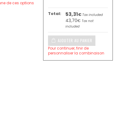
une de ces options
Total:
53,31
€
Tax included
43,70
€
Tax not
included
AJOUTER AU PANIER
Pour continuer, finir de
personnaliser la combinaison