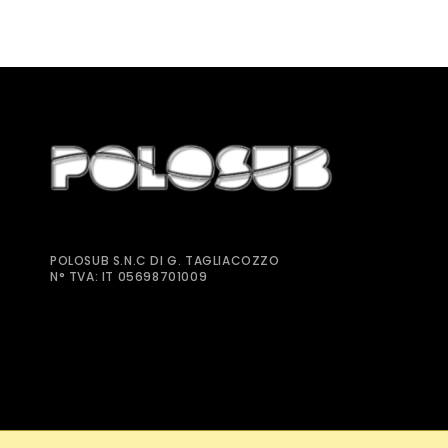
POLOSUB S.N.C DI G. TAGLIACOZZO
N° TVA: IT 05698701009