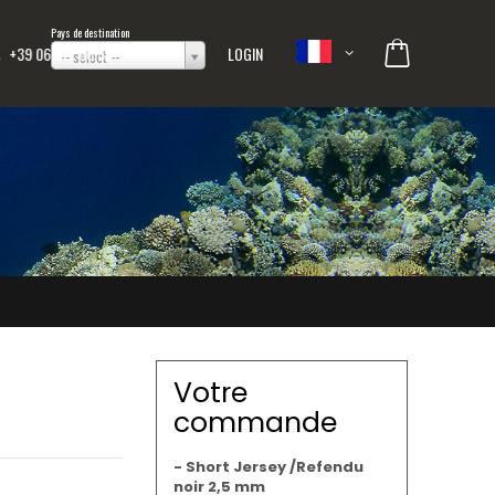
Pays de destination
+39 06 512 66 55
LOGIN
-- select --
Votre
commande
- Short Jersey /Refendu
noir 2,5 mm